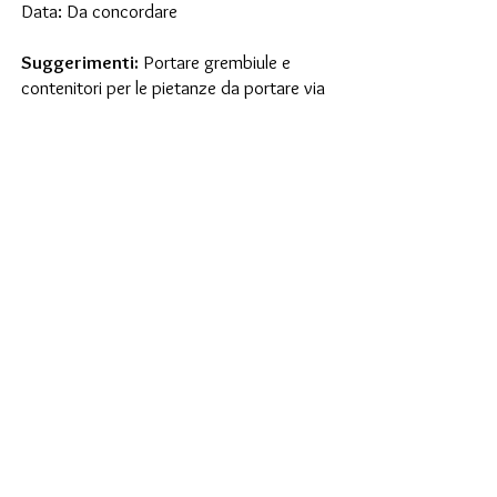
Data: Da concordare
Suggerimenti:
Portare grembiule e
contenitori per le pietanze da portare via
Contatti:
Telefono: 079 501 66 23
Email:
dolciesperienze@hotmail.com
Contatto
Corsi
"Dolci Esperienze" di Ivan Parigi - CH-
6648 Minusio - Svizzera
Copyright©
2016 - 2024
- All rights reserved.