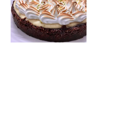
key lime pie
Sacher dolci style