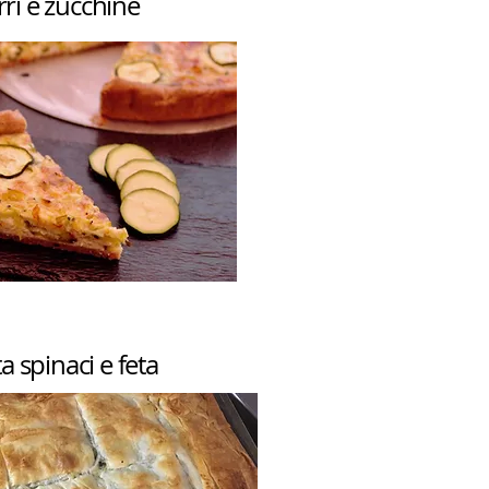
ri e zucchine
 spinaci e feta