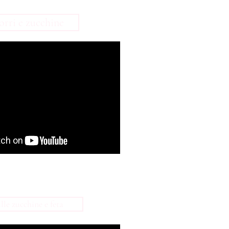
rri e zucchine
le zucchine e feta