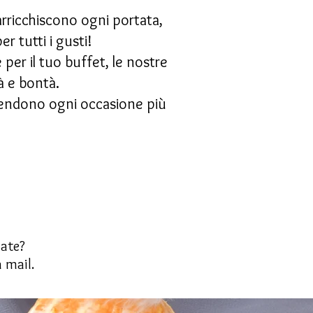
arricchiscono ogni portata,
er tutti i gusti!
er il tuo buffet, le nostre
à e bontà.
 rendono ogni occasione più
late?
 mail.