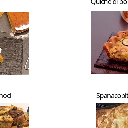
Quiche di por
noci
Spanacopita