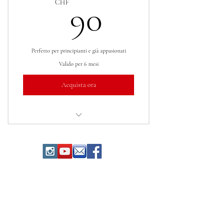
90CHF
CHF
90
Perfetto per principianti e già appasionati
Valido per 6 mesi
Acquista ora
Lezioni di cucina e di dolci
"Dolci Esperienze" di Ivan Parigi - CH-
6648 Minusio - Svizzera
Copyright©
2016 - 2024
- All rights reserved.